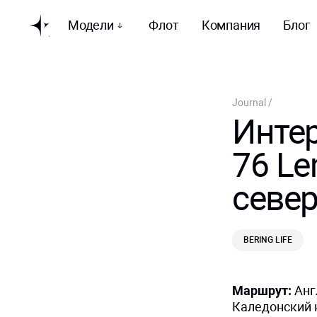
Модели
Флот
Компания
Блог
Journal
/
Интер
76 Le
севе
BERING LIFE
Маршрут:
Анг
Каледонский 