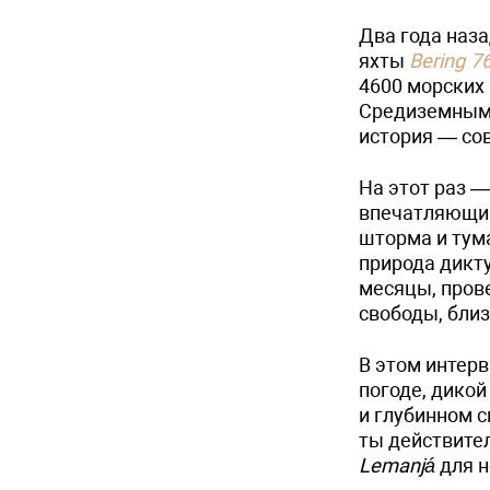
Два года наз
яхты
Bering 7
4600 морских 
Средиземным 
история — со
На этот раз —
впечатляющий.
шторма и тума
природа дикту
месяцы, прове
свободы, близ
В этом интер
погоде, дикой
и глубинном с
ты действител
Lemanjá
для н