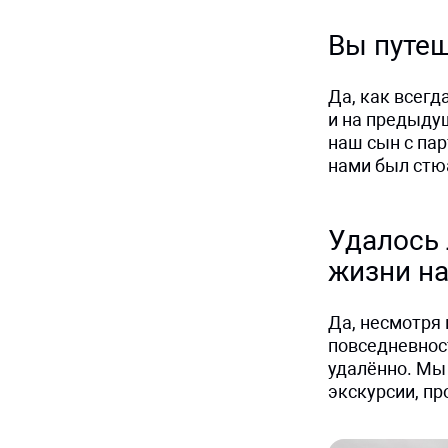
Вы путеш
Да, как всегд
и на предыду
наш сын с пар
нами был стю
Удалось
жизни на
Да, несмотря 
повседневност
удалённо. Мы 
экскурсии, пр