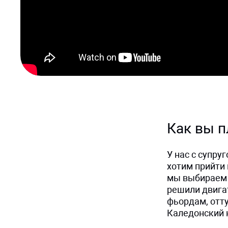
Как вы 
У нас с супру
хотим прийти
мы выбираем н
решили двигат
фьордам, отт
Каледонский 