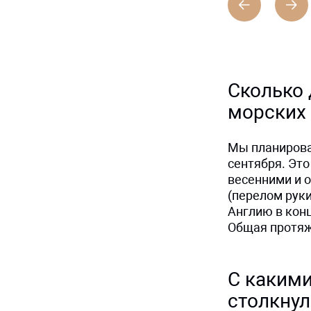
Сколько 
морских
Мы планирова
сентября. Эт
весенними и 
(перелом руки
Англию в конц
Общая протяж
С каким
столкнул