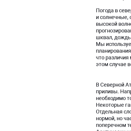
Погода в сев
и солнечные, 
высокой волн
прогнозирова
шквал, дождь 
Мы используе
планирования
что различия
этом случае 
В Северной Ат
приливы. Напр
необходимо то
Некоторые га
Отдельная сло
нормой, но ча
поперечном те