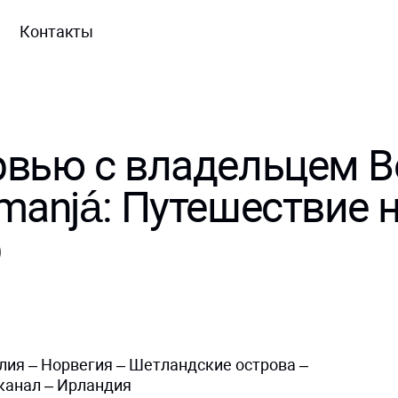
Контакты
вью с владельцем Be
manjá: Путешествие 
р
лия – Норвегия – Шетландские острова –
канал – Ирландия